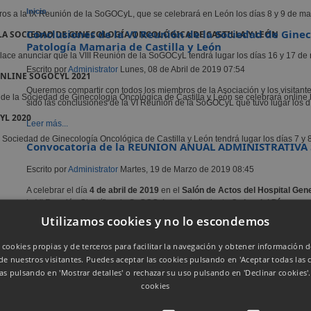
Inicio
ros a la IX Reunión de la SoGOCyL, que se celebrará en León los días 8 y 9 de m
Conclusiones de la VI Reunión de la Sociedad de Gine
 LA SOCIEDAD DE GINECOLOGÍA ONCOLÓGICA DE CASTILLA Y LEÓN
Patología Mamaria de Castilla y León
ace anunciar que la VIII Reunión de la SoGOCyL tendrá lugar los días 16 y 17 de 
Escrito por
Administrator
Lunes, 08 de Abril de 2019 07:54
ONLINE SOGOCYL 2021
Queremos compartir con todos los miembros de la Asociación y los visitan
e la Sociedad de Ginecología Oncológica de Castilla y León se celebrará online lo
sido las conclusiones de la VI Reunión de la SoGOCyL que tuvo lugar los 
YL 2020
Leer más...
a Sociedad de Ginecología Oncológica de Castilla y León tendrá lugar los días 7 
Convocatoria de la REUNION ANUAL ADMINISTRATIVA
Escrito por
Administrator
Martes, 19 de Marzo de 2019 08:45
A celebrar el día
4 de abril de 2019
en el
Salón de Actos del Hospital Gen
la VI Reunión Científica de SoGOCyL con el siguiente
Orden del Día
:
Utilizamos cookies y no lo escondemos
Leer más...
Curso de subespecialización en
a cookies propias y de terceros para facilitar la navegación y obtener información d
Ginecología Oncológica "El Escorial" - 22
de nuestros visitantes. Puedes aceptar las cookies pulsando en 'Aceptar todas las c
de marzo en Madrid
as pulsando en 'Mostrar detalles' o rechazar su uso pulsando en 'Declinar cookies'
cookies
Escrito por
Administrator
Jueves, 17 de Enero de 2019
09:56