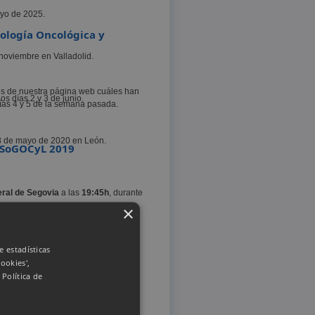
ayo de 2025.
cología Oncológica y
noviembre en Valladolid.
tes de nuestra página web cuáles han
s días 2 y 3 de junio.
días 4 y 5 de la semana pasada.
y 8 de mayo de 2020 en León.
 SoGOCyL 2019
eral de Segovia
a las
19:45h
, durante
×
e estadísticas
ookies',
.
Política de