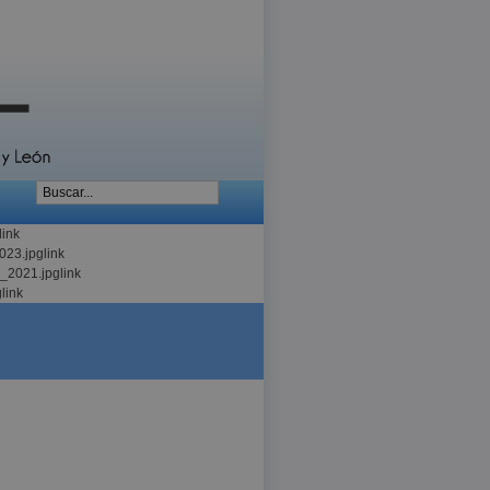
link
023.jpg
link
l_2021.jpg
link
g
link