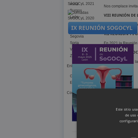
Ávila
Nos complace invita
Burgos
VIII REUNIÓN DE
León
Palencia
Este 2023 nos compl
IX REUNIÓN SOGOCYL
Salamanca
VII REUNIÓN Y I 
Segovia
Soria
En 2021 la Reunión d
Valladolid
JORNADAS SOGOC
Zamora
La VII Reunión de l
Enlaces
Generales
Estadificación FIGO
Contacto
Este sitio us
de uso 
configurarl