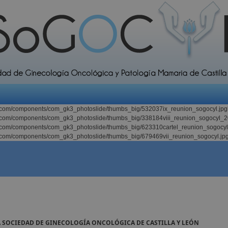
l.com/components/com_gk3_photoslide/thumbs_big/532037ix_reunion_sogocyl.jpg
l.com/components/com_gk3_photoslide/thumbs_big/338184viii_reunion_sogocyl_2
l.com/components/com_gk3_photoslide/thumbs_big/623310cartel_reunion_sogocy
l.com/components/com_gk3_photoslide/thumbs_big/679469vii_reunion_sogocyl.jp
A SOCIEDAD DE GINECOLOGÍA ONCOLÓGICA DE CASTILLA Y LEÓN