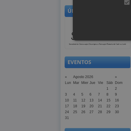
ÚNETE A SOGOCYL
EVENTOS
Permiten mantener la coherencia
cookies establecida por el usuari
«
Agosto 2026
»
Nombre
Domin
Lun
Mar
Mier
Jue
Vie
Sáb
Dom
CookieScriptConsent
.sogoc
1
2
3
4
5
6
7
8
9
[abcdef0123456789]
www.s
10
11
12
13
14
15
16
{32}
17
18
19
20
21
22
23
sogocyl_tpl
www.s
24
25
26
27
28
29
30
31