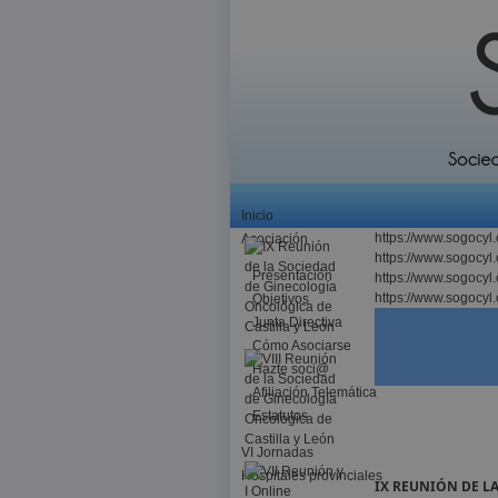
Inicio
https://www.sogocy
Asociación
https://www.sogocy
Presentación
https://www.sogocy
https://www.sogocy
Objetivos
Junta Directiva
Cómo Asociarse
Hazte soci@
Afiliación Telemática
Estatutos
VI Jornadas
Hospitales provinciales
IX REUNIÓN DE L